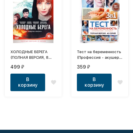
ХОЛОДНЫЕ БЕРЕГА
Тест на беременность
(ПОЛНАЯ ВЕРСИЯ, 8
(Профессия - акушер)
СЕРИЙ)
3в1 (три сезона, 40
499
359
₽
₽
серий, полная версия)
В
В
корзину
корзину