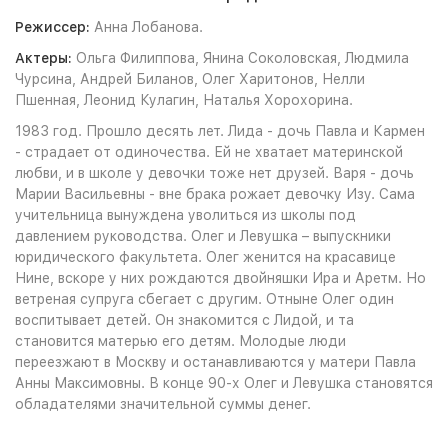
Режиссер:
Анна Лобанова.
Актеры:
Ольга Филиппова, Янина Соколовская, Людмила
Чурсина, Андрей Биланов, Олег Харитонов, Нелли
Пшенная, Леонид Кулагин, Наталья Хорохорина.
1983 год. Прошло десять лет. Лида - дочь Павла и Кармен
- страдает от одиночества. Ей не хватает материнской
любви, и в школе у девочки тоже нет друзей. Варя - дочь
Марии Васильевны - вне брака рожает девочку Изу. Сама
учительница вынуждена уволиться из школы под
давлением руководства. Олег и Левушка – выпускники
юридического факультета. Олег женится на красавице
Нине, вскоре у них рождаются двойняшки Ира и Аретм. Но
ветреная супруга сбегает с другим. Отныне Олег один
воспитывает детей. Он знакомится с Лидой, и та
становится матерью его детям. Молодые люди
переезжают в Москву и останавливаются у матери Павла
Анны Максимовны. В конце 90-х Олег и Левушка становятся
обладателями значительной суммы денег.