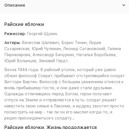
Описание
Райские яблочки
Режиссер:
Георгий Щукин.
Актеры:
Вячеслав Шалевич, Борис Тенин, Лидия
Сухаревская, Юрий Чулюкин, Леонид Сатановский, Галина
Пирназарова, Александр Бачуркин, Наталья Воробьева,
Юрий Волынцев, Зиновий Гердт.
Весна 1944 года. В райский уголок, который уже давно
обжил философ Сократ, прибывает отстрелявшийся солдат
Виттори Виртен. Философ с большим уважением отнесся к
вновь прибывшему гостю, и они даже стали друзьями.
Однажды отличившись перед Богом, герои получают
отпуск на Землю и отправляются в путь: солдат решает
навестить свою семью в Лаконии, а мудрец захотел просто
посмотреть на мир - так ли он его мыслил когда-то, и
решил присоединиться к солдату…
Райские яблочки. Жизнь продолжается