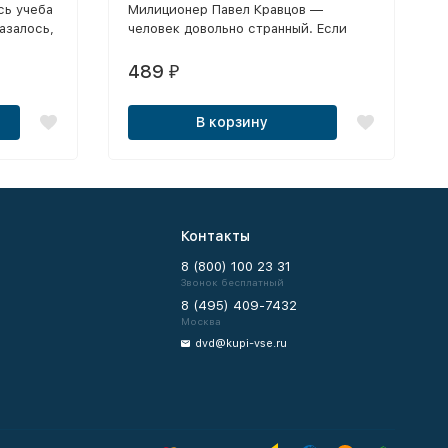
сь учеба
Милиционер Павел Кравцов —
азалось,
человек довольно странный. Если
овцев
ему приходится на кого-то надеть
наручники, он при этом извиняется и
489
₽
справшивает, не жмет ли.
В корзину
Контакты
8 (800) 100 23 31
Звонок бесплатный
8 (495) 409-7432
Москва
dvd@kupi-vse.ru