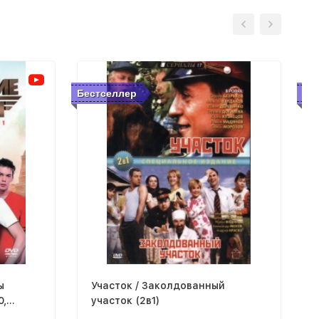
Бестселлер
Бе
ы
Участок / Заколдованный
0,
участок (2в1)
160