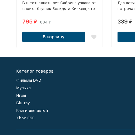
В шестнадцать лет Сабрина узнала от
Два летч
сезонов, 163 серии)
своих тётушек Зельды и Хильды, что
встречат
является потомственной ведьмой.
городок.
795
339
₽
₽
884
₽
В корзину
Каталог товаров
Фильмы DVD
Музыка
Игры
Blu-ray
Книги для детей
Xbox 360