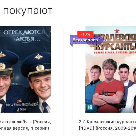
 покупают
-10%
Бестселлер
каются любя... (Россия,
2в1 Кремлевские курсант
олная версия, 4 серии)
[4DVD] (Россия, 2009-201
полная версия, 2 сезона 