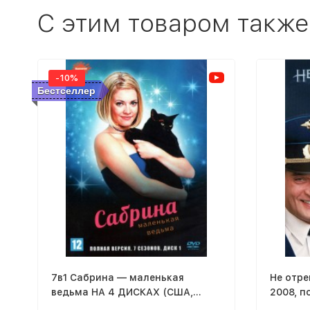
C этим товаром также
-10%
Бестселлер
7в1 Сабрина — маленькая
Не отре
ведьма НА 4 ДИСКАХ (США,
2008, п
1996-2003, полная версия, 7