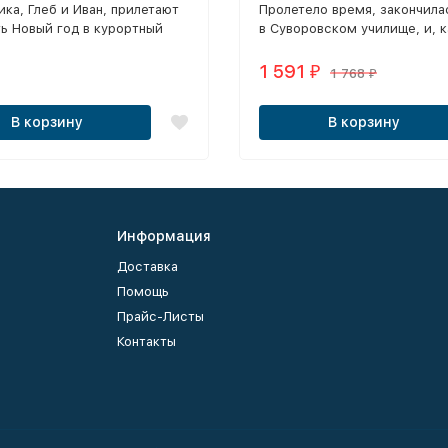
ика, Глеб и Иван, прилетают
Пролетело время, закончила
серий)
ь Новый год в курортный
в Суворовском училище, и, к
что пути юных друзей-сувор
разойдутся.
1 591
₽
1 768
₽
В корзину
В корзину
Информация
Доставка
Помощь
Прайс-Листы
Контакты