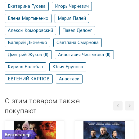
Екатерина Гусева
Игорь Черневич
Елена Мартыненко
Мария Палей
Алексы Коморовский
Павел Делонг
Валерий Дьяченко
Светлана Смирнова
Дмитрий Жуков (II)
Анастасия Чистякова (II)
Кирилл Балобан
Юлия Ерусова
ЕВГЕНИЙ КАРПОВ
Анастаси
C этим товаром также
покупают
Бестселлер