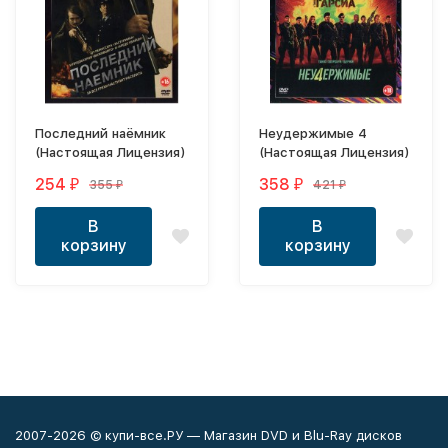
Последний наёмник
Неудержимые 4
(Настоящая Лицензия)
(Настоящая Лицензия)
254
358
355
421
₽
₽
₽
₽
В
В
корзину
корзину
2007-2026 © купи-все.РУ — Магазин DVD и Blu-Ray дисков