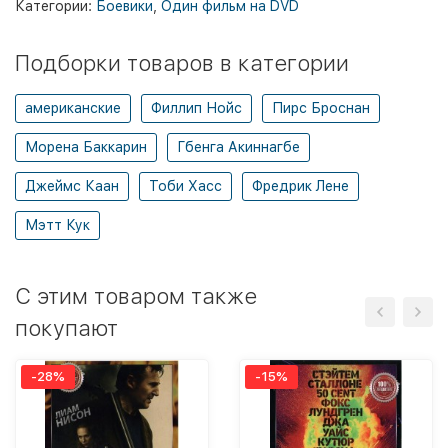
Категории:
Боевики
,
Один фильм на DVD
Подборки товаров в категории
американские
Филлип Нойс
Пирс Броснан
Морена Баккарин
Гбенга Акиннагбе
Джеймс Каан
Тоби Хасс
Фредрик Лене
Мэтт Кук
C этим товаром также
покупают
-28%
-15%