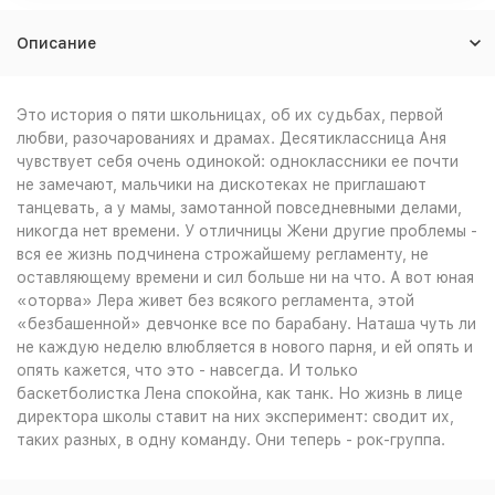
Описание
Это история о пяти школьницах, об их судьбах, первой
любви, разочарованиях и драмах. Десятиклассница Аня
чувствует себя очень одинокой: одноклассники ее почти
не замечают, мальчики на дискотеках не приглашают
танцевать, а у мамы, замотанной повседневными делами,
никогда нет времени. У отличницы Жени другие проблемы -
вся ее жизнь подчинена строжайшему регламенту, не
оставляющему времени и сил больше ни на что. А вот юная
«оторва» Лера живет без всякого регламента, этой
«безбашенной» девчонке все по барабану. Наташа чуть ли
не каждую неделю влюбляется в нового парня, и ей опять и
опять кажется, что это - навсегда. И только
баскетболистка Лена спокойна, как танк. Но жизнь в лице
директора школы ставит на них эксперимент: сводит их,
таких разных, в одну команду. Они теперь - рок-группа.