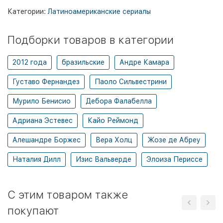
Категории:
Латиноамериканские сериалы
Подборки товаров в категории
2012 года
бразильские
Андре Камара
Густаво Фернандез
Паоло Сильвестрини
Мурило Бенисио
Дебора Фалабелла
Адриана Эстевес
Кайо Реймонд
Алешандре Боржес
Вера Холц
Жозе де Абреу
Наталия Дилл
Изис Вальверде
Элоиза Периссе
C этим товаром также
покупают