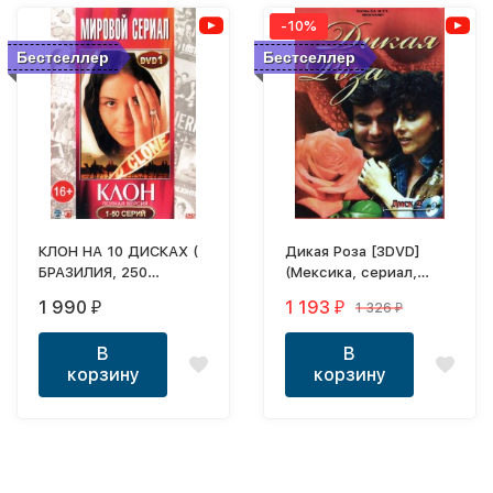
-10%
Бестселлер
Бестселлер
КЛОН НА 10 ДИСКАХ (
Дикая Роза [3DVD]
БРАЗИЛИЯ, 250
(Мексика, сериал,
СЕРИАЛ, ПОЛНАЯ
полная версия)
1 990
1 193
1 326
₽
₽
₽
ВЕРСИЯ)
В
В
корзину
корзину