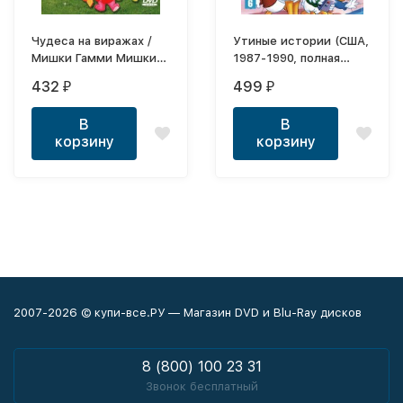
Чудеса на виражах /
Утиные истории (США,
Мишки Гамми Мишки
1987-1990, полная
Гамми (96 серий) /
версия, 100 серий)
432
499
₽
₽
Чудеса на виражах (65
серий)
В
В
корзину
корзину
2007-2026 © купи-все.РУ — Магазин DVD и Blu-Ray дисков
8 (800) 100 23 31
Звонок бесплатный