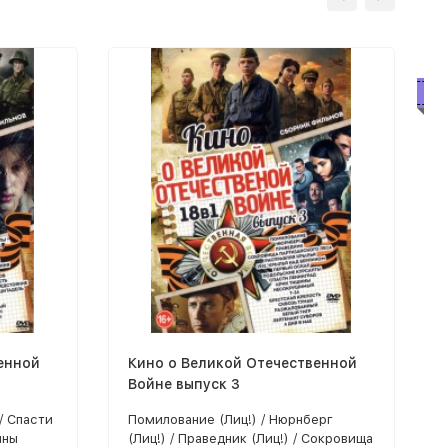
Бе
енной
Кино о Великой Отечественной
Войне выпуск 3
/ Спасти
Помилование (Лиц!) / Нюрнберг
ины
(Лиц!) / Праведник (Лиц!) / Сокровища