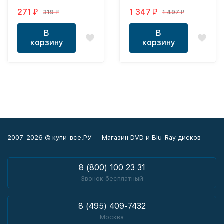
версия, 166 серий +
271
1 347
319
1 497
₽
₽
₽
₽
бонусы)
В
В
корзину
корзину
2007-2026 © купи-все.РУ — Магазин DVD и Blu-Ray дисков
8 (800) 100 23 31
Звонок бесплатный
8 (495) 409-7432
Москва