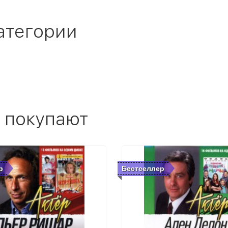
атегории
 покупают
р
Бестселлер