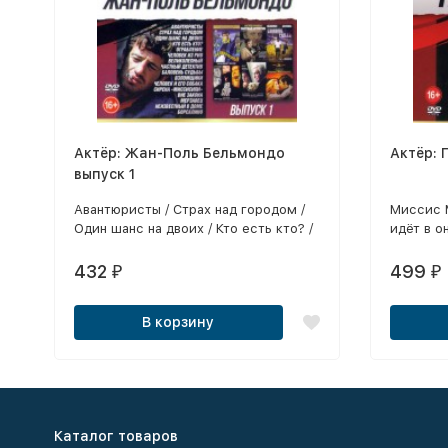
Актёр: Жан-Поль Бельмондо
Актёр: 
выпуск 1
Авантюристы / Страх над городом /
Миссис 
Один шанс на двоих / Кто есть кто? /
идёт в о
Ограбление / Человек из Рио /
игрушек 
Великолепный / Частный детектив /
наследст
432
499
₽
₽
Баловень судьбы / Взломщики /
Виктор /
Человек и его собака / Сирена
Альфреда
В корзину
«Миссисипи» / Вне закона /
ничего н
Мерзавец / Неизвестный в доме /
зонтиком
Борсалино
черном 
высоког
Каталог товаров