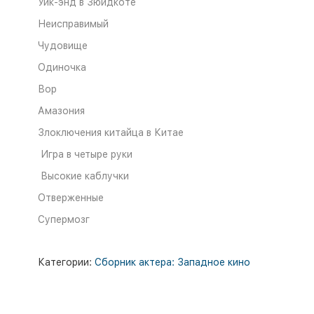
Уик-энд в Зюйдкоте
Неисправимый
Чудовище
Одиночка
Вор
Амазония
Злоключения китайца в Китае
Игра в четыре руки
Высокие каблучки
Отверженные
Супермозг
Категории:
Сборник актера: Западное кино