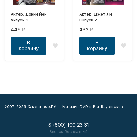
Актер. Донни Йен
Актёр: Джет Ли
выпуск 1
Выпуск 2
449
432
₽
₽
В
В
корзину
корзину
2007-2026 © купи-все.РУ — Магазин DVD и Blu-Ray дисков
8 (800) 100 23 31
Звонок бесплатный