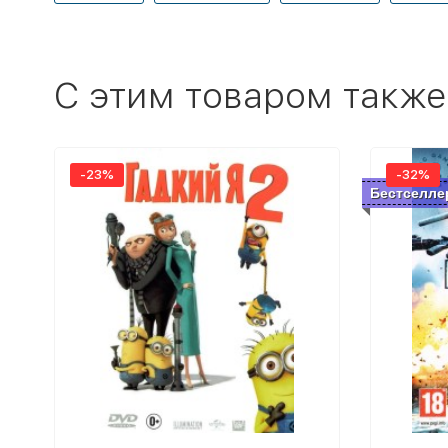
C этим товаром также
-23%
-32%
Бестселле