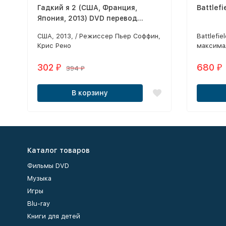
Гадкий я 2 (США, Франция,
Battlef
Япония, 2013) DVD перевод
профессиональный
США, 2013, / Режиссер Пьер Соффин,
Battlefi
(дублированный)
Крис Рено
максима
шутер от
мощь и 
302
680
₽
₽
394
₽
поколения
предост
В корзину
прежде, 
поступка
почувст
участни
сражений
невероят
Каталог товаров
выбирать
победе.
Фильмы DVD
Музыка
Игры
Blu-ray
Книги для детей