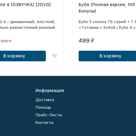
ield 4 (ОЗВУЧКА) [2DVD]
Буба (Полная версия, 105
Бонусы)
eld 4 – динамичный, жесткий,
Буба 3 сезона 79 серий + 7 
льно реалистичный военный
+ Готовим с Бубой / Буба 4 
 первого лица. Используя
серий
гибкость движка нового
499
₽
999
₽
 Frostbite 3, Battlefield 4
авляет еще большую, чем
В корзину
В корзину
свободу в действиях и
х, позволяет вам
вовать себя настоящим
ком подлинно драматичных
. Battlefield 4 дарит
ную свободу и позволяет
Информация
 собственный путь к
Доставка
Помощь
Прайс-Листы
Контакты