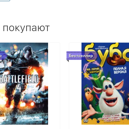
 покупают
р
Бестселлер