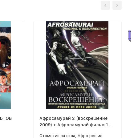
Бе
ЛЬТОВ
Aфросамурай 2 (воскрешение
2009) + Афросамурай фильм 1
(2008) Afrosamurai &
Отомстив за отца, Афро решил
Resurrection DVD9