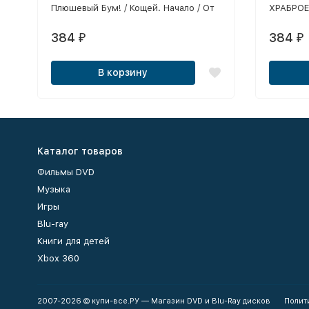
Плюшевый Бум! / Кощей. Начало / От
ХРАБРОЕ
винта 2 / Братцы кролики: Байки
ЗАПУТАН
старого замка / Конь Юлий и
/ ХОЛОД
384
384
₽
₽
большие скачки / Барбоскины на
ТОРЖЕСТВ
даче / Полное погружение / Огонек-
ШРЕК ТР
В корзину
Огниво / Белка и Стрелка: Карибская
СНЕЖНАЯ
тайна / Большое путешествие / Урфин
КОРОЛЕВ
Джюс возвращается / Иван Царевич и
ПРИНЦЕС
Серый Волк 4 / Фиксики против
кработов / Герои Энвелла. Выйти из
игры / Снежная Королева: Зазеркалье
Каталог товаров
/ Три богатыря и Наследница
престола / Два хвоста / Все позиции
Фильмы DVD
в лицензионном качестве!!!
Музыка
Игры
Blu-ray
Книги для детей
Xbox 360
2007-2026 © купи-все.РУ — Магазин DVD и Blu-Ray дисков
Полит