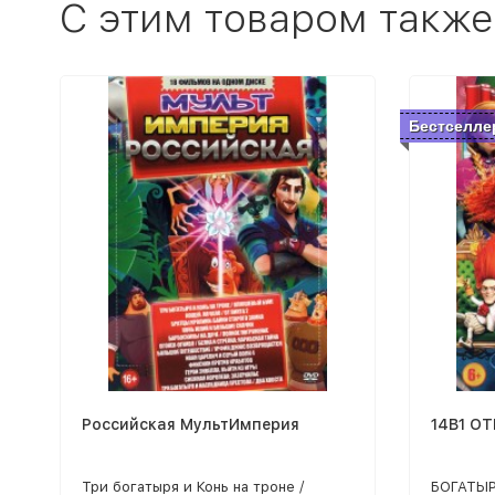
C этим товаром также
Бестселле
Российская МультИмперия
14В1 О
Три богатыря и Конь на троне /
БОГАТЫР