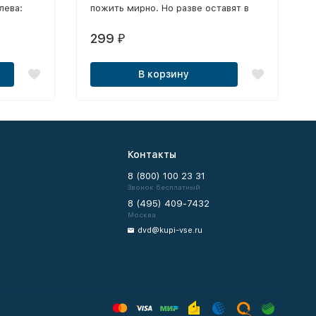
лева:
пожить мирно. Но разве оставят в
ри
покое сильнейшего воина на свете?!
тола
Конечно нет!
299
₽
 2 (лиц)
лиц) /
В корзину
ташки
лиц) /
йй
и Кубок
иц)
Контакты
8 (800) 100 23 31
Звонок бесплатный
8 (495) 409-7432
Москва
dvd@kupi-vse.ru