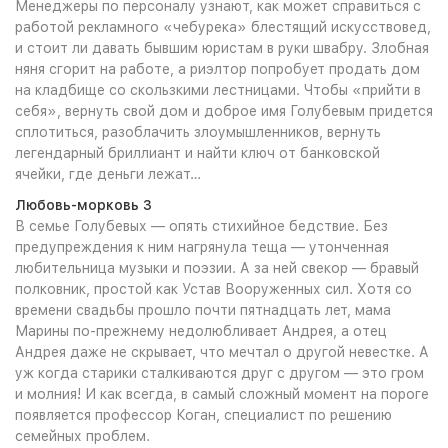
Менеджеры по персоналу узнают, как может справиться с
работой рекламного «чебурека» блестящий искусствовед,
и стоит ли давать бывшим юристам в руки швабру. Злобная
няня сгорит на работе, а риэлтор попробует продать дом
на кладбище со скользкими лестницами. Чтобы «прийти в
себя», вернуть свой дом и доброе имя Голубевым придется
сплотиться, разоблачить злоумышленников, вернуть
легендарный бриллиант и найти ключ от банковской
ячейки, где деньги лежат…
Любовь-морковь 3
В семье Голубевых — опять стихийное бедствие. Без
предупреждения к ним нагрянула теща — утонченная
любительница музыки и поэзии. А за ней свекор — бравый
полковник, простой как Устав Вооруженных сил. Хотя со
времени свадьбы прошло почти пятнадцать лет, мама
Марины по-прежнему недолюбливает Андрея, а отец
Андрея даже не скрывает, что мечтал о другой невестке. А
уж когда старики сталкиваются друг с другом — это гром
и молния! И как всегда, в самый сложный момент на пороге
появляется профессор Коган, специалист по решению
семейных проблем.