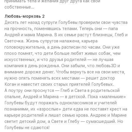
принимать тела и желания друг друга как свои
собственные…
Любовь-морковь 2
Десять лет назад супруги Голубевы проверили свои чувства
на прочность, поменявшись телами. Теперь они — папа
Андрей и мама Марина. В их семье растут близнецы, Глеб и
Светочка. Жизнь супругов налажена, карьера
головокружительна, а день расписан по часам. Они уже
плохо помнят, что дети больше любят живых собак, чем
искусственных, и что друзья родителей — не лучшая
компания в день рожденья. Они забыли, что любовь3D и
внимание дороже денег. Чтобы вернуть все на свои места,
нужно опять поменять всех местами — решит доктор
Коган и навестит своих старых приятелей Голубевых.
А поутру они проснутся — Глеб и Света в родительской
спальне, Андрей и Марина — в детской. Пока «маленькие»
Голубевы будут поражать одноклассников и учителей
познаниями, их «взрослые» дети едва не поставят крест на
карьере родителей и лишат семью крова. Андрею и Марине
светит детский дом, а Свете и Глебу — сумасшедший. Но
Голубевы не сдаются!