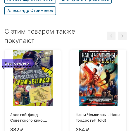
Александр Стриженов
C этим товаром также
покупают
Бестселлер
Золотой фонд
Наши Чемпионы - Наша
Советского кино.
Гордость!!! (old)
Сибирь великая
382
384
₽
₽