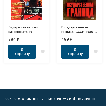
Лидеры советского
Государственная
кинопроката 16
граница (СССР, 1980-
1989, полная версия, 8
384
499
₽
₽
серий)
В
В
корзину
корзину
2007-2026 © купи-все.РУ — Магазин DVD и Blu-Ray дисков