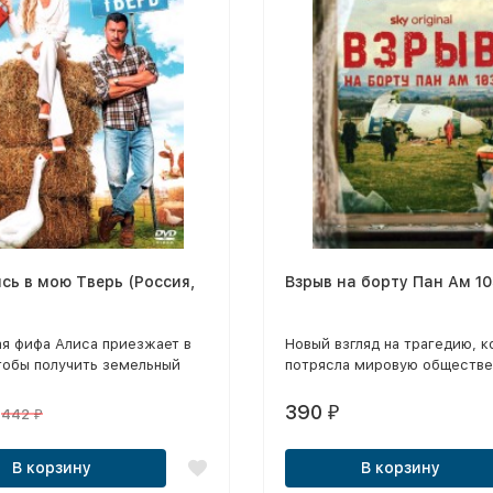
сь в мою Тверь (Россия,
Взрыв на борту Пан Ам 1
ая фифа Алиса приезжает в
Новый взгляд на трагедию, к
тобы получить земельный
потрясла мировую обществе
на местной ферме.
390
₽
442
₽
В корзину
В корзину