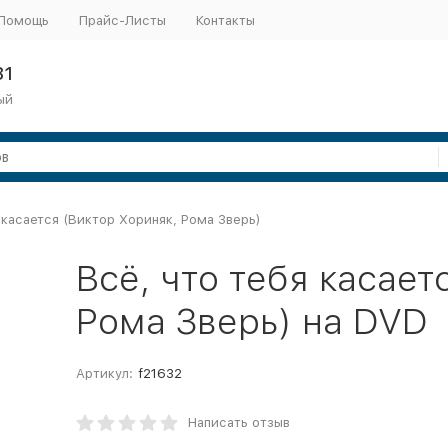
Помощь
Прайс-Листы
Контакты
31
ый
 касается (Виктор Хориняк, Рома Зверь)
Всё, что тебя касает
Рома Зверь) на DVD
Артикул:
f21632
Написать отзыв