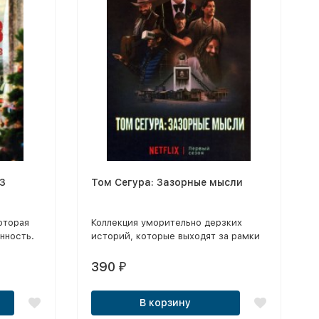
03
Том Сегура: Зазорные мысли
оторая
Коллекция уморительно дерзких
нность.
историй, которые выходят за рамки
приличия, порожденных уникальным
воображением Тома Сегуры.
390
₽
В корзину