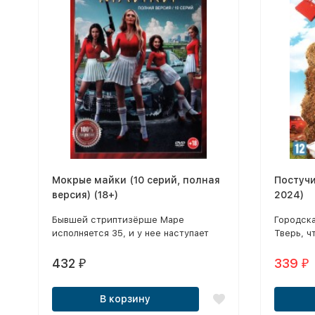
Мокрые майки (10 серий, полная
Постучи
версия) (18+)
2024)
Бывшей стриптизёрше Маре
Городск
исполняется 35, и у нее наступает
Тверь, ч
кризис среднего возраста.
участок 
432
339
₽
₽
В корзину