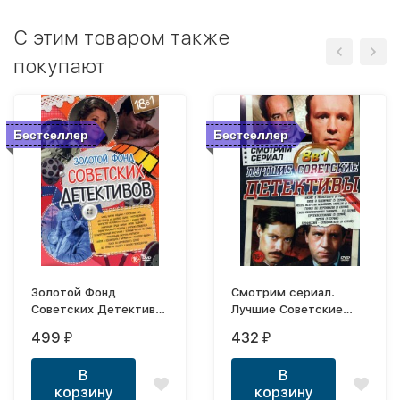
C этим товаром также
покупают
Бестселлер
Бестселлер
Золотой Фонд
Смотрим сериал.
Советских Детективов
Лучшие Советские
выпуск 2
Детективы
499
432
₽
₽
В
В
корзину
корзину