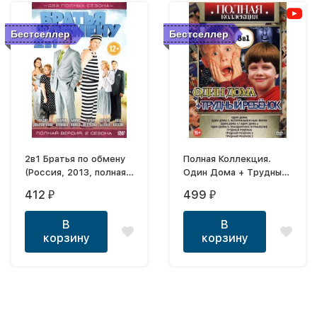
Бестселлер
Бестселлер
2в1 Братья по обмену
Полная Коллекция.
(Россия, 2013, полная
Один Дома + Трудный
версия, 2 сезона, 22
ребенок (8в1)
412
499
₽
₽
серии)
В
В
корзину
корзину