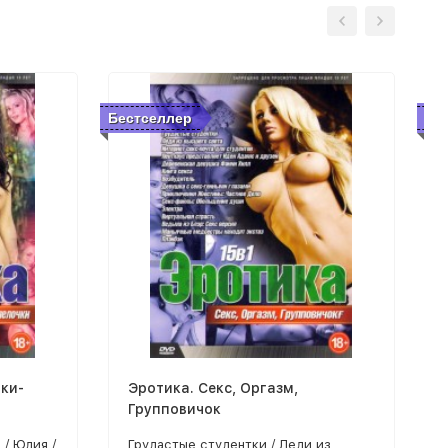
Бестселлер
Бе
ки-
Эротика. Секс, Оргазм,
Групповичок
 / Юлия /
Грудастые студентки / Леди из