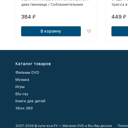
девственницы / Соблазнительные
трасса в
мегеры / Хорошая девчонка, плохая
едут на 
девчонка / Стриптиз Див / Водитель /
Неожида
384
449
₽
₽
Секс файлы: Древние желания / Так
амазонки
близко что можно потрогать /
Видеокал
В корзину
Запретный плод / Демонический секс
Крутой 
/ 15 минут славы / Нежная плоть /
Великих
Секс-файлы: Там, где исполняются
Любовь в
желания / Посмотри на меня /
Жюстины
Приключения Жюстины: Обьект
Крепкие 
желания
Неделя 
Каталог товаров
Фильмы DVD
Музыка
Игры
Blu-ray
Книги для детей
Xbox 360
2007-2026 © купи-все.РУ — Магазин DVD и Blu-Ray дисков
Полит