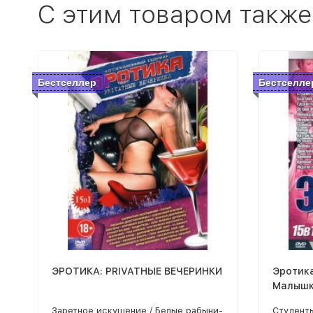
C этим товаром также
Бестселлер
Бестселле
ЭРОТИКА: PRIVATНЫЕ ВЕЧЕРИНКИ
Эротик
Малыш
Заретное искушение / Белые рабыни-
Студенты