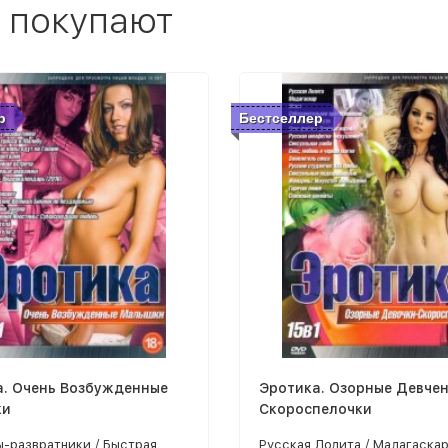
 покупают
р
Бестселлер
а. Очень Возбужденные
Эротика. Озорные Девчен
ки
Скороспелочки
-развратники / Быстрая
Русская Лолита / Мадагаскар