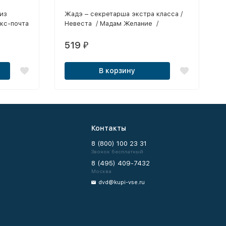
из
Жадэ – секретарша экстра класса /
екс-почта
Невеста / Мадам Желание /
Ревность / Задорные сельские
друзей /
девушки / Две Сестры
519
₽
Хилл /
 Девушка
В корзину
тное
ение
я
екс
тры
Контакты
8 (800) 100 23 31
Звонок бесплатный
8 (495) 409-7432
Москва
dvd@kupi-vse.ru