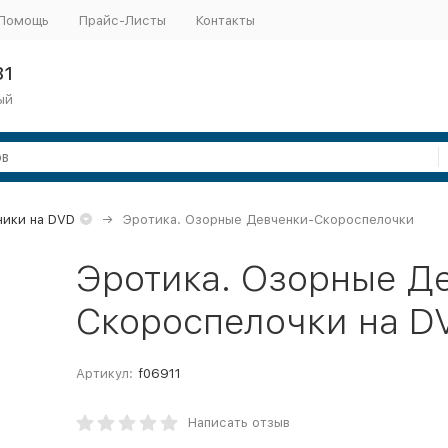
Помощь
Прайс-Листы
Контакты
31
ый
ники на DVD
Эротика. Озорные Девченки-Скороспелочки
Эротика. Озорные Д
Скороспелочки на D
Артикул:
f06911
Написать отзыв