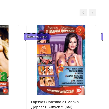
Бестселлер
Бе
Горячая Эротика от Марка
Дорселя Выпуск 2 (6в1)