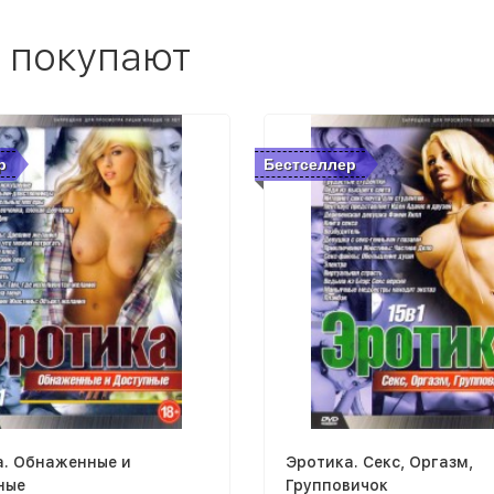
 покупают
р
Бестселлер
а. Обнаженные и
Эротика. Секс, Оргазм,
ные
Групповичок