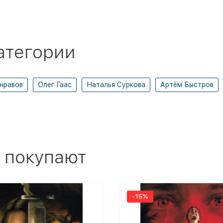
атегории
нравов
Олег Гаас
Наталья Суркова
Артём Быстров
 покупают
-15%