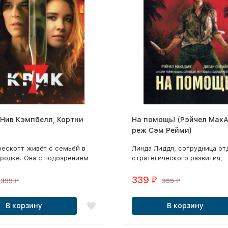
(Нив Кэмпбелл, Кортни
На помощь! (Рэйчел МакАдамс,
реж Сэм Рейми)
рескотт живёт с семьёй в
Линда Лиддл, сотрудница от
ородке. Она с подозрением
стратегического развития,
ся к окружающим, а
справедливо считает себя о
о — к приятелям дочери-
полезной сотрудницей и
339
₽
399
399
₽
₽
ассницы, но уже привыкла,
рассчитывает на повышение.
одически ей звонят фанаты
В корзину
В корзину
 и выдают себя за убийц.