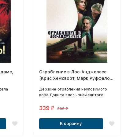
Ограбление в Лос-Анджелесе
(Крис Хемсворт, Марк Руффало,
Холли Берри, Барри Кеоган, Ник
дела
Дерзкие ограбления неуловимого
Нолти)
вора Дэвиса вдоль знаменитого
чень
шоссе 101 поставили полицию в
тупик.
339
₽
399
₽
В корзину