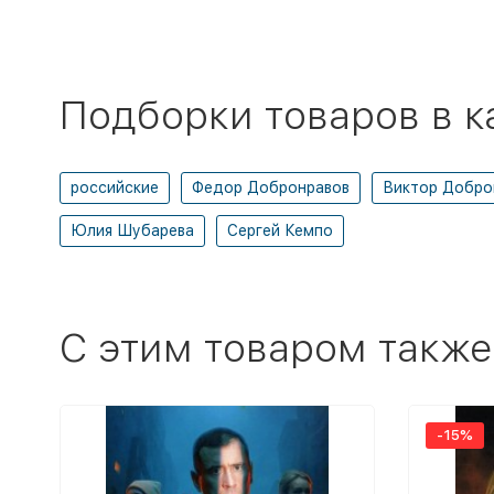
Подборки товаров в к
российские
Федор Добронравов
Виктор Добро
Юлия Шубарева
Сергей Кемпо
C этим товаром также
-15%