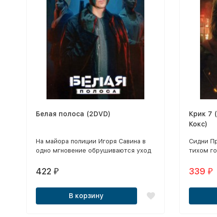
Белая полоса (2DVD)
Крик 7 
Кокс)
На майора полиции Игоря Савина в
Сидни П
одно мгновение обрушиваются уход
тихом г
любимой жены, обострение
относит
отношений с дочерью-подростком и
особенн
422
339
₽
₽
новое назначение на должность
старшекл
начальника уголовного розыска.
что пери
В корзину
франшизы