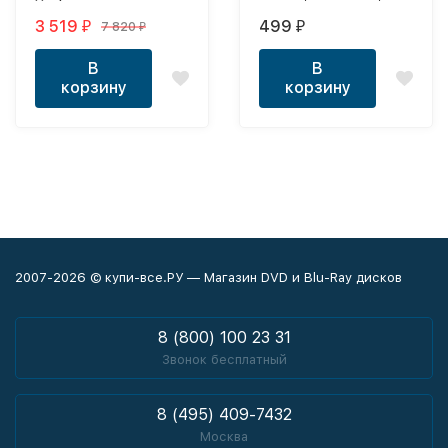
ДИСКАХ (Турция, 2020,
полная версия, 20
3 519
499
7 820
₽
₽
₽
полная версия, 161
серий)
серия) перевод
В
В
профессиональный
корзину
корзину
(дублированный)
2007-2026 © купи-все.РУ — Магазин DVD и Blu-Ray дисков
8 (800) 100 23 31
Звонок бесплатный
8 (495) 409-7432
Москва