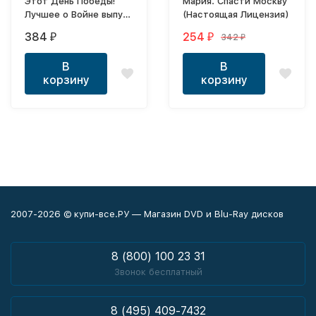
Этот День Победы!
Мария. Спасти Москву
Лучшее о Войне выпуск
(Настоящая Лицензия)
1
384
254
342
₽
₽
₽
В
В
корзину
корзину
2007-2026 © купи-все.РУ — Магазин DVD и Blu-Ray дисков
8 (800) 100 23 31
Звонок бесплатный
8 (495) 409-7432