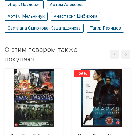
Игорь Ясулович
Артем Алексеев
Артём Мельничук
Анастасия Цибизова
Светлана Смирнова-Кацагаджиева
Тагир Рахимов
C этим товаром также
покупают
-26%