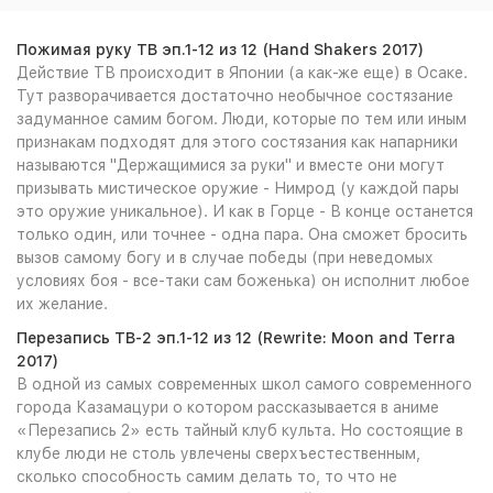
Пожимая руку ТВ эп.1-12 из 12 (Hand Shakers 2017)
Действие ТВ происходит в Японии (а как-же еще) в Осаке.
Тут разворачивается достаточно необычное состязание
задуманное самим богом. Люди, которые по тем или иным
признакам подходят для этого состязания как напарники
называются "Держащимися за руки" и вместе они могут
призывать мистическое оружие - Нимрод (у каждой пары
это оружие уникальное). И как в Горце - В конце останется
только один, или точнее - одна пара. Она сможет бросить
вызов самому богу и в случае победы (при неведомых
условиях боя - все-таки сам боженька) он исполнит любое
их желание.
Перезапись ТВ-2 эп.1-12 из 12 (Rewrite: Moon and Terra
2017)
В одной из самых современных школ самого современного
города Казамацури о котором рассказывается в аниме
«Перезапись 2» есть тайный клуб культа. Но состоящие в
клубе люди не столь увлечены сверхъестественным,
сколько способность самим делать то, то что не