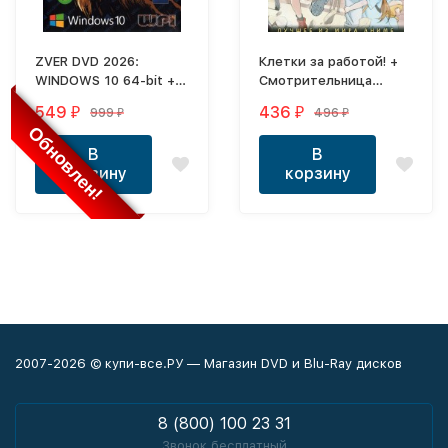
ZVER DVD 2026:
Клетки за работой! +
WINDOWS 10 64-bit +
Смотрительница
ZverWPI v6.5
Сунохары
549
436
999
496
₽
₽
₽
₽
ПРОГРАММЫ НА
Обновлен!
КАЖДЫЙ ДЕНЬ
В
В
корзину
корзину
2007-2026 © купи-все.РУ — Магазин DVD и Blu-Ray дисков
8 (800) 100 23 31
Звонок бесплатный