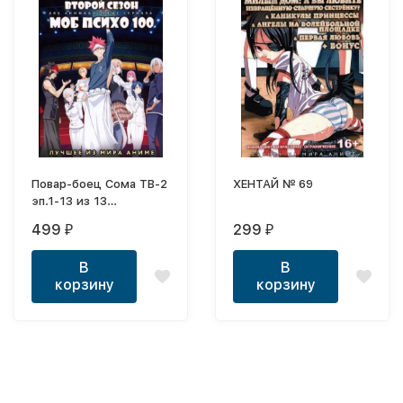
Повар-боец Сома ТВ-2
ХЕНТАЙ № 69
эп.1-13 из 13
(Shokugeki no Souma:
499
299
₽
₽
Ni no Sara 2016) + Моб
Психо 100 ТВ эп.1-12
В
В
из 12 (Mob Psycho 100
корзину
корзину
2016)