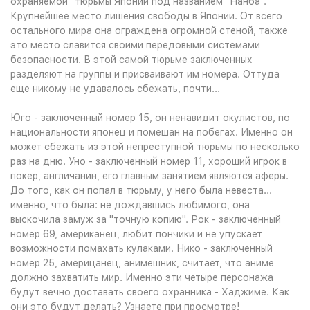
охраняемой" тюрьмы Японии под названием "Нанба".
Крупнейшее место лишения свободы в Японии. От всего
остального мира она ограждена огромной стеной, также
это место славится своими передовыми системами
безопасности. В этой самой тюрьме заключенных
разделяют на группы и присваивают им номера. Оттуда
еще никому не удавалось сбежать, почти...
Юго - заключенный номер 15, он ненавидит окулистов, по
национальности японец и помешан на побегах. Именно он
может сбежать из этой непреступной тюрьмы по несколько
раз на дню. Уно - заключенный номер 11, хороший игрок в
покер, англичанин, его главным занятием являются аферы.
До того, как он попал в тюрьму, у него была невеста...
именно, что была: не дождавшись любимого, она
выскочила замуж за "точную копию". Рок - заключенный
номер 69, американец, любит пончики и не упускает
возможности помахать кулаками. Нико - заключенный
номер 25, америцанец, анимешник, считает, что аниме
должно захватить мир. Именно эти четыре персонажа
будут вечно доставать своего охранника - Хаджиме. Как
они это будут делать? Узнаете при просмотре!