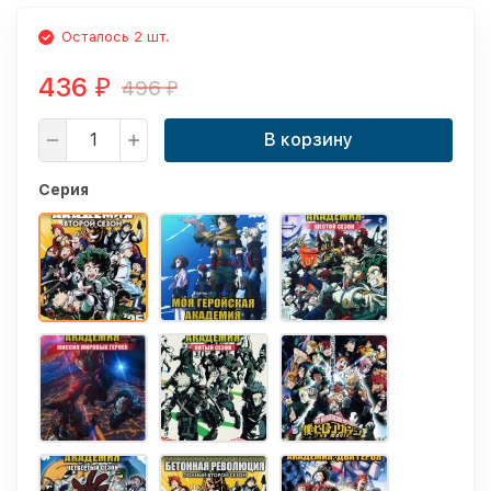
Осталось 2 шт.
436
496
₽
₽
В корзину
Серия