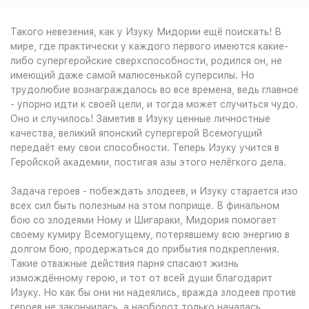
Такого невезения, как у Изуку Мидории ещё поискать! В
мире, где практически у каждого первого имеются какие-
либо супергеройские сверхспособности, родился он, не
имеющий даже самой малюсенькой суперсилы. Но
трудолюбие вознаграждалось во все времена, ведь главное
- упорно идти к своей цели, и тогда может случиться чудо.
Оно и случилось! Заметив в Изуку ценные личностные
качества, великий японский супергерой Всемогущий
передаёт ему свои способности. Теперь Изуку учится в
Геройской академии, постигая азы этого нелёгкого дела.
Задача героев - побеждать злодеев, и Изуку старается изо
всех сил быть полезным на этом поприще. В финальном
бою со злодеями Ному и Шигараки, Мидория помогает
своему кумиру Всемогущему, потерявшему всю энергию в
долгом бою, продержаться до прибытия подкрепления.
Такие отважные действия парня спасают жизнь
измождённому герою, и тот от всей души благодарит
Изуку. Но как бы они ни надеялись, вражда злодеев против
героев не закончилась, а наоборот только началась.