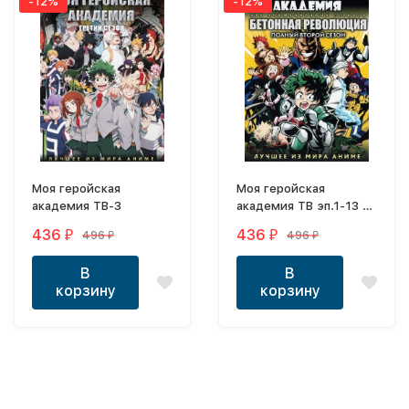
-12%
-12%
Моя геройская
Моя геройская
академия ТВ-3
академия ТВ эп.1-13 из
13 (Boku no Hero
436
436
496
496
₽
₽
₽
₽
Academia 2016) +
Бетонная Революция:
В
В
Сверхчеловеческая
корзину
корзину
Фантазия ТВ-2 эп.1-11
из 11 (Concrete
Revolutio: The Last
Song 2016)