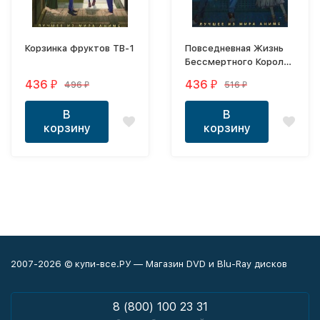
Корзинка фруктов ТВ-1
Повседневная Жизнь
Бессмертного Короля
ТВ-2 + Охота
436
436
496
516
₽
₽
₽
₽
Демонического короля
на свою жену ТВ-3
В
В
корзину
корзину
2007-2026 © купи-все.РУ — Магазин DVD и Blu-Ray дисков
8 (800) 100 23 31