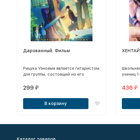
Дарованный. Фильм
ХЕНТАЙ
Рицука Уэнояма является гитаристом
Школьна
для группы, состоящей из его
учениц 1-
самого, басиста Харуки Накаяма и
(2011) / 
барабанщика Акихико Кадзи.
Шокирующ
299
436
₽
₽
Похотлив
2010-201
В корзину
3D ХЕНТА
Каталог товаров