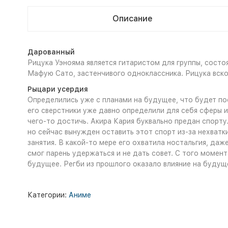
Описание
Дарованный
Рицука Уэнояма является гитаристом для группы, состо
Мафую Сато, застенчивого одноклассника. Рицука вскор
Рыцари усердия
Определились уже с планами на будущее, что будет по
его сверстники уже давно определили для себя сферы и
чего-то достичь. Акира Кария буквально предан спорту
но сейчас вынужден оставить этот спорт из-за нехватк
занятия. В какой-то мере его охватила ностальгия, даже
смог парень удержаться и не дать совет. С того момент
будущее. Регби из прошлого оказало влияние на будуще
Категории:
Аниме