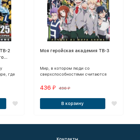
 ТВ-2
Моя геройская академия ТВ-3
ro
ку
​Мир, в котором люди со
ре, где
сверхспособностями считаются
ого
чем-то из ряда вон выходящим,
давно канул в лету.
436
₽
496
₽
бности,
же самой
В корзину
Контакты