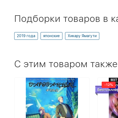
Подборки товаров в к
2019 года
японские
Хикару Ямагути
C этим товаром также
-12%
Бестселле