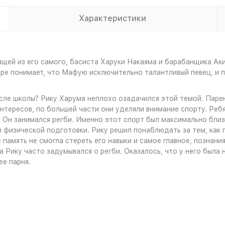
Характеристики
ящей из его самого, басиста Харуки Накаяма и барабанщика Аки
е понимает, что Мафую исключительно талантливый певец, и пр
сле школы? Рику Харума неплохо озадачился этой темой. Парен
нтересов, по большей части они уделяли внимание спорту. Ребя
. Он занимался регби. Именно этот спорт был максимально близ
и физической подготовки. Рику решил понаблюдать за тем, как 
 память не смогла стереть его навыки и самое главное, познания
а Рику часто задумывался о регби. Оказалось, что у него была
е парня.