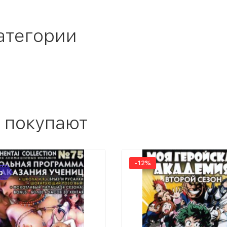
атегории
 покупают
-12%
р