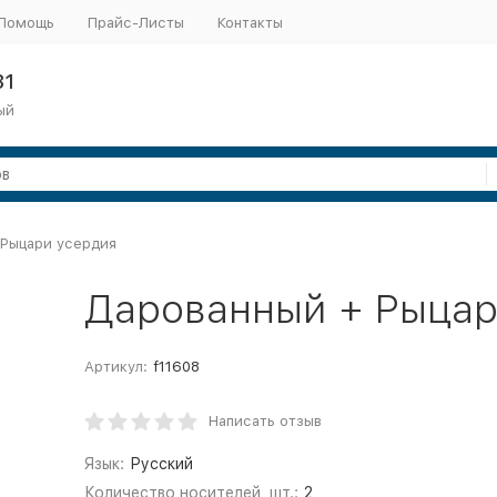
Помощь
Прайс-Листы
Контакты
31
ый
 Рыцари усердия
Дарованный + Рыцар
Артикул:
f11608
Написать отзыв
Язык:
Русский
Количество носителей, шт.:
2