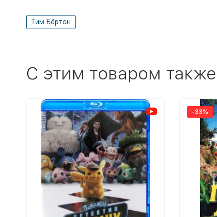
Тим Бёртон
C этим товаром также
-33%