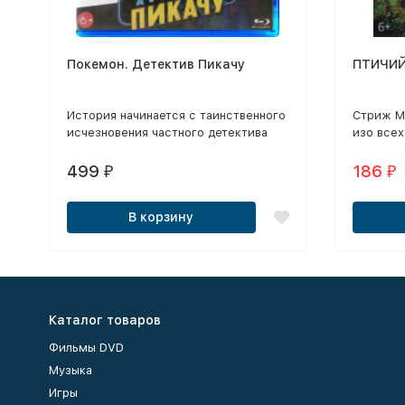
Покемон. Детектив Пикачу
ПТИЧИЙ
История начинается с таинственного
Стриж Ма
исчезновения частного детектива
изо всех
экстра- класса Гарри Гудмана,
плавать,
расследовать которое предстоит
же, как 
499
186
₽
₽
его 21-летнему сыну Тиму.
В корзину
Каталог товаров
Фильмы DVD
Музыка
Игры