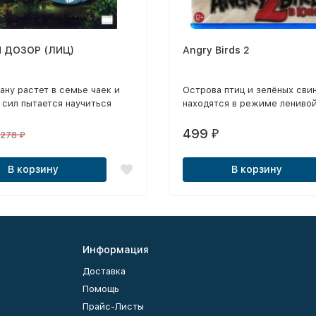
 ДОЗОР (ЛИЦ)
Angry Birds 2
ну растет в семье чаек и
​Острова птиц и зелёных сви
 сил пытается научиться
находятся в режиме лениво
 ловить рыбу и летать так
перестрелки, когда у них по
и они.
новый враг — Зета,
499
₽
278
₽
предводительница обитател
третьего, ледяного острова.
В корзину
В корзину
Информация
Доставка
Помощь
Прайс-Листы