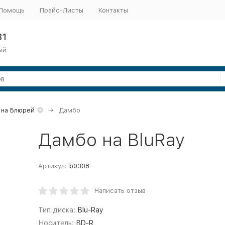
Помощь
Прайс-Листы
Контакты
31
ый
 на Блюрей
Дамбо
Дамбо на BluRay
Артикул:
b0308
Написать отзыв
Тип диска:
Blu-Ray
Носитель:
BD-R