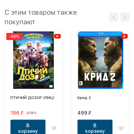
C этим товаром также
покупают
-33%
ПТИЧИЙ ДОЗОР (ЛИЦ)
Крид 2
186
499
278
₽
₽
₽
В
В
корзину
корзину