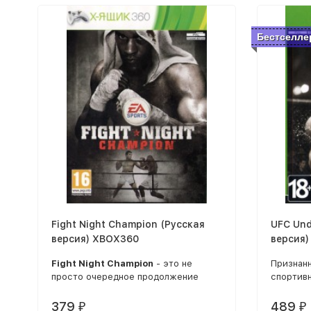
Бестселле
Fight Night Champion (Русская
UFC Und
версия) XBOX360
версия
Fight Night Champion
- это не
Признан
просто очередное продолжение
спортивн
знаменитой серии. Проект, в основу
чтобы вн
которого положен игровой процесс
смешанн
379
489
₽
₽