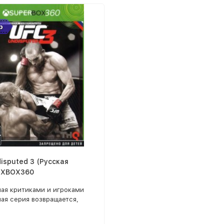
р
isputed 3 (Русская
) XBOX360
ная критиками и игроками
ая серия возвращается,
овь пригласить поклонников
ых единоборств выйти на