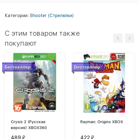
Категории:
Shooter (Стрелялки)
C этим товаром также
покупают
Бестселлер
Бестселлер
Crysis 2 (Русская
Rayman: Origins XBOX
версия) XBOX360
489
422
₽
₽