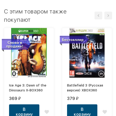
C этим товаром также
покупают
Бестселлер
Снова в
продаже!
Ice Age 3: Dawn of the
Battlefield 3 (Русская
Dinosaurs X-BOX360
версия) XBOX360
369
379
₽
₽
В
В
корзину
корзину