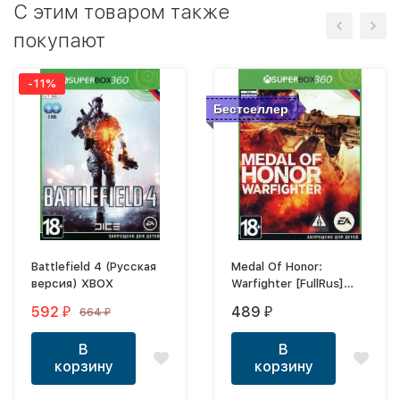
C этим товаром также
покупают
-11%
Бестселлер
Battlefield 4 (Русская
Medal Of Honor:
версия) XBOX
Warfighter [FullRus]
XBOX
592
489
664
₽
₽
₽
В
В
корзину
корзину