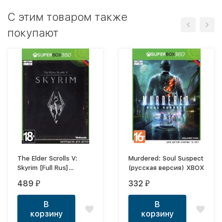
C этим товаром также
покупают
The Elder Scrolls V:
Murdered: Soul Suspect
Skyrim [Full Rus]
(русская версия) XBOX
XBOX360
489
332
₽
₽
В
В
корзину
корзину