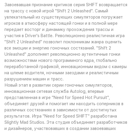
Завоевавшая признание критиков серия SHIFT возвращается
на трассу с новой игрой "Shift 2 Unleashed". Самый
увлекательный из существующих симуляторов погружает
игроков в атмосферу настоящей гонки и в полной мере
передает восторг и динамику прохождения трассы и
участия в Driver's Battle. Революционно реалистичная игра
"Shift 2 Unleashed" позволит поклонникам жанра оценить
все эмоции и энергию гоночных состязаний. "Shift 2
Unleashed" дополняет революционно аутентичные гонки
возможностями нового программного ядра, глобально
переработанной графикой, инновационным видом с камеры
на шлеме водителя, ночными заездами и реалистичным
разрушением машин и трасс.
Новый этап в развитии серии гоночных симуляторов,
инновационная сетевая служба Autolog, впервые
представленная в игре "Need for Speed Hot Pursuit",
объединяет друзей и помогает им находить соперников в
различных состязаниях в зависимости от достигнутых
результатов. Игра "Need for Speed SHIFT" разработана
Slightly Mad Studios. Эта студия объединяет разработчиков
и дизайнеров, участвовавших в создании завоевавших