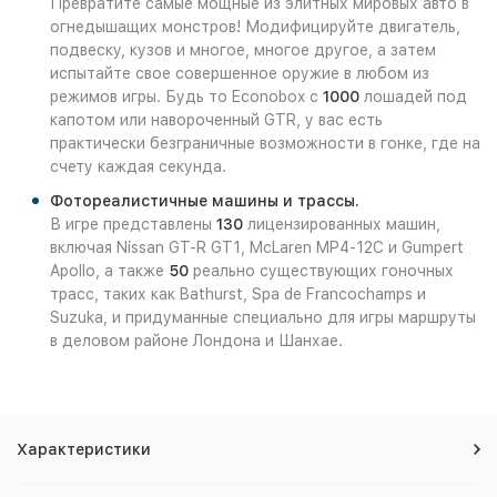
Превратите самые мощные из элитных мировых авто в
огнедышащих монстров! Модифицируйте двигатель,
подвеску, кузов и многое, многое другое, а затем
испытайте свое совершенное оружие в любом из
режимов игры. Будь то Econobox с
1000
лошадей под
капотом или навороченный GTR, у вас есть
практически безграничные возможности в гонке, где на
счету каждая секунда.
Фотореалистичные машины и трассы.
В игре представлены
130
лицензированных машин,
включая Nissan GT-R GT1, McLaren MP4-12C и Gumpert
Apollo, а также
50
реально существующих гоночных
трасс, таких как Bathurst, Spa de Francochamps и
Suzuka, и придуманные специально для игры маршруты
в деловом районе Лондона и Шанхае.
Характеристики