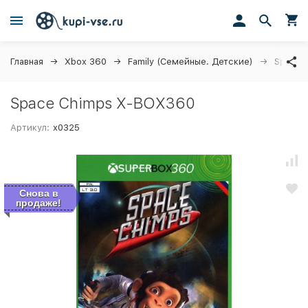
Главная
Xbox 360
Family (Семейные. Детские)
Space 
Space Chimps X-BOX360
Артикул:
x0325
Снова в
продаже!