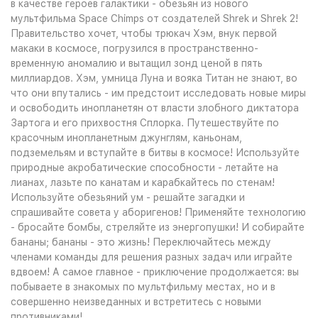
в качестве героев галактики - обезьян из нового
мультфильма Space Chimps от создателей Shrek и Shrek 2!
Правительство хочет, чтобы трюкач Хэм, внук первой
макаки в космосе, погрузился в пространственно-
временную аномалию и вытащил зонд ценой в пять
миллиардов. Хэм, умница Луна и вояка Титан не знают, во
что они впутались - им предстоит исследовать новые миры
и освободить инопланетян от власти злобного диктатора
Зартога и его прихвостня Сплорка. Путешествуйте по
красочным инопланетным джунглям, каньонам,
подземельям и вступайте в битвы в космосе! Используйте
природные акробатические способности - летайте на
лианах, лазьте по канатам и карабкайтесь по стенам!
Используйте обезьяний ум - решайте загадки и
спрашивайте совета у аборигенов! Применяйте технологию
- бросайте бомбы, стреляйте из энергопушки! И собирайте
бананы; бананы - это жизнь! Переключайтесь между
членами команды для решения разных задач или играйте
вдвоем! А самое главное - приключение продолжается: вы
побываете в знакомых по мультфильму местах, но и в
совершенно неизведанных и встретитесь с новыми
противниками!