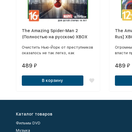
The Amazing Spider-Man 2
The Ama
(Полностью на русском) XBOX
Rus] X
Очистить Нью-Йорк от преступников
Огромны
оказалось не так легко, как
власти п
представлял себе Питер Паркер.
Несмотря на все способности и
489
489
₽
₽
умения Человека-паука битва со
злом никак не закончится победой
В корзину
правосудия.
Каталог товаров
Фильмы DVD
Музыка