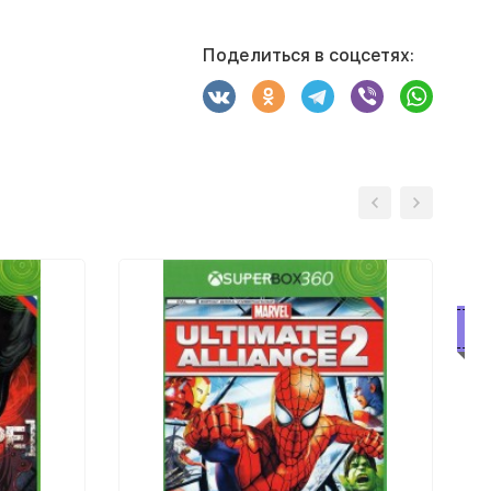
Поделиться в соцсетях:
С
п