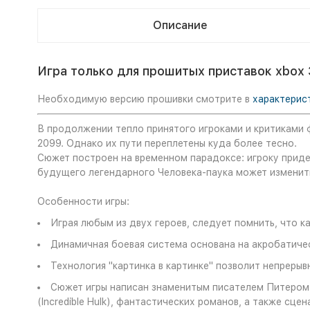
Описание
Игра только для прошитых приставок xbox 
Необходимую версию прошивки смотрите в
характерис
В продолжении тепло принятого игроками и критиками фа
2099. Однако их пути переплетены куда более тесно.
Сюжет построен на временном парадоксе: игроку прид
будущего легендарного Человека-паука может изменить
Особенности игры:
Играя любым из двух героев, следует помнить, что 
Динамичная боевая система основана на акробатиче
Технология "картинка в картинке" позволит непрерыв
Сюжет игры написан знаменитым писателем Питером Д
(Incredible Hulk), фантастических романов, а также сц