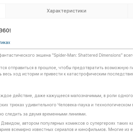
Характеристики
360!
тиках
нтастического экшена "Spider-Man: Shattered Dimensions" всег
ется отправиться в прошлое, чтобы предотвратить возможную 
 весь ход истории и привести к катастрофическим последстви
каждое действие, даже кажущееся малозначимым, в роли одного 
ских трюках удивительного Человека-паука и технологическом 
но следить за двумя временными линиями.
эвидом, автором популярных комиксов о супергероях таких как 
енариев всемирно известных сериалов и кинофильмов. Многие из 