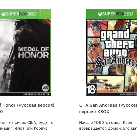
f Honor (Русская версия)
GTA San Andreas (Русска
0
версия) XBOX
женных силах США, будь то
Начало 1990-х годов. Карл
виация, флот или Корпус
возвращается домой. Его мат
 пехоты, служат
семья распалась, друзья поп