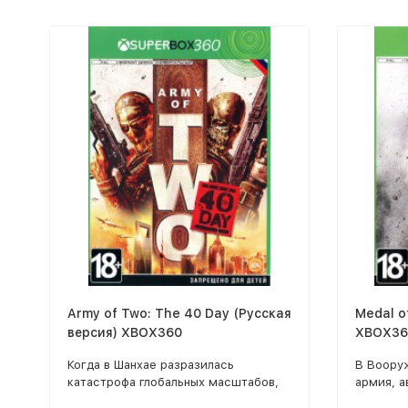
Army of Two: The 40 Day (Русская
Medal o
версия) XBOX360
XBOX36
Когда в Шанхае разразилась
В Воору
катастрофа глобальных масштабов,
армия, а
Rios и Salem не повезло оказаться в
морской