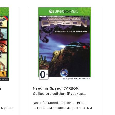
я
Need for Speed: CARBON
Collectors edition (Русская
версия) XBOX360
Need for Speed: Carbon — игра, в
ь убита,
котрой вам предстоит рисковать и
али в
бросать вызов крутым гонщикам на