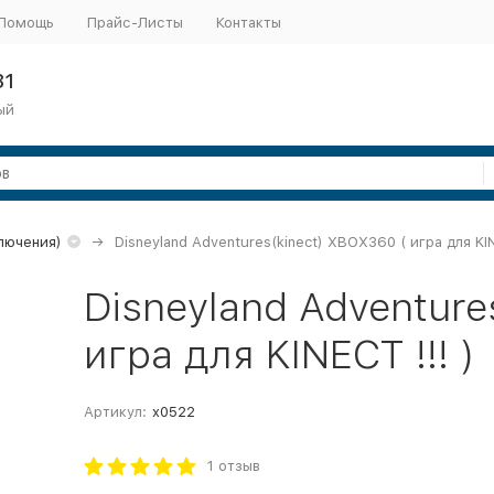
Помощь
Прайс-Листы
Контакты
31
ый
ключения)
Disneyland Adventures(kinect) XBOX360 ( игра для KIN
Disneyland Adventure
игра для KINECT !!! )
Артикул:
x0522
1 отзыв