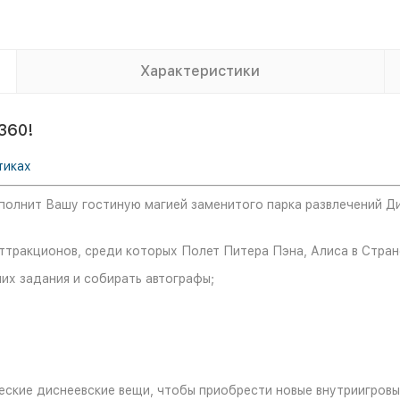
Характеристики
360!
тиках
наполнит Вашу гостиную магией заменитого парка развлечений Ди
аттракционов, среди которых Полет Питера Пэна, Алиса в Стран
их задания и собирать автографы;
ческие диснеевские вещи, чтобы приобрести новые внутриигров