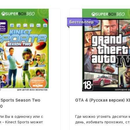
Бестселлер
] Sports Season Two
GTA 4 (Русская версия) 
0
ли Вы в одиночку или с
Где можно угонять десятки 
 - Kinect Sports может
день, избивать прохожих, ст
ить спортивные состязания
проституток и зарабатывать