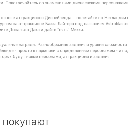
ки. Повстречайтесь со знаменитыми диснеевскими персонажами,
основе аттракционов Диснейленда, - полетайте по Нетландии и
ургом на аттракционе Базза Лайтера под названием Astroblast
ите Дональда Дака и дайте "пять" Микки.
дуальные награды. Разнообразные задания и уровни сложности 
йленде - просто в парке или с определенным персонажем - и п
торых будут новые персонажи, аттракционы и задания.
 покупают