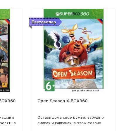
Бестселлер
XBOX360
Open Season X-BOX360
машин в
Оставь дома свое ружье, забудь о
релять в
силках и капканах, в этом сезоне
 деньги
модно сражаться на стороне лесных