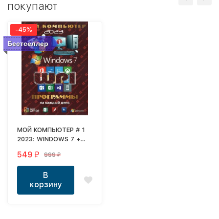
покупают
-45%
Бестселлер
МОЙ КОМПЬЮТЕР # 1
2023: WINDOWS 7 +
СИСТЕМНЫЙ WPI :
549
999
₽
₽
WINDOWS 7, X86/X64,
7 РЕДАКЦИЙ,
В
ПРОГРАММЫ НА
корзину
КАЖДЫЙ ДЕНЬ