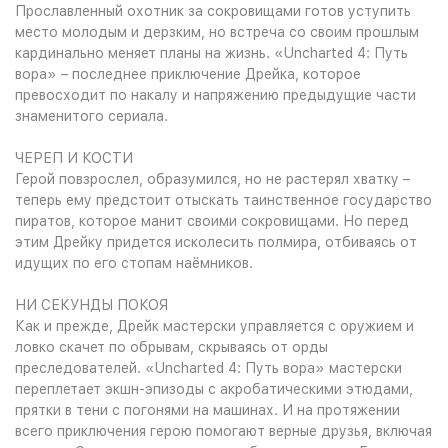
Прославленный охотник за сокровищами готов уступить
место молодым и дерзким, но встреча со своим прошлым
кардинально меняет планы на жизнь. «Uncharted 4: Путь
вора» – последнее приключение Дрейка, которое
превосходит по накалу и напряжению предыдущие части
знаменитого сериала.
ЧЕРЕП И КОСТИ
Герой повзрослел, образумился, но не растерял хватку –
теперь ему предстоит отыскать таинственное государство
пиратов, которое манит своими сокровищами. Но перед
этим Дрейку придется исколесить полмира, отбиваясь от
идущих по его стопам наёмников.
НИ СЕКУНДЫ ПОКОЯ
Как и прежде, Дрейк мастерски управляется с оружием и
ловко скачет по обрывам, скрываясь от орды
преследователей. «Uncharted 4: Путь вора» мастерски
переплетает экшн-эпизоды с акробатическими этюдами,
прятки в тени с погонями на машинах. И на протяжении
всего приключения герою помогают верные друзья, включая