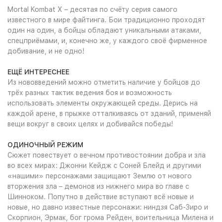
Mortal Kombat X – десятая по счёту серия самого
известного в мире файтинга. Бои традиционно проходят
один на один, а бойцы обладают уникальными атаками,
спецприёмами, и, конечно же, у каждого своё фирменное
добивание, и не одно!
ЕЩЁ ИНТЕРЕСНЕЕ
Из нововведений можно отметить наличие у бойцов до
трёх разных тактик ведения боя и возможность
использовать элементы окружающей среды. Дерись на
каждой арене, в прыжке отталкиваясь от зданий, применяй
вещи вокруг в своих целях и добивайся победы!
ОДИНОЧНЫЙ РЕЖИМ
Сюжет повествует о вечном противостоянии добра и зла
во всех мирах: Джонни Кейдж с Соней Блейд и другими
«нашими» персонажами защищают Землю от нового
вторжения зла – демонов из нижнего мира во главе с
Шинноком. Попутно в действие вступают всё новые и
новые, но давно известные персонажи: ниндзя Саб-Зиро и
Скорпион, Эрмак, бог грома Рейден, воительница Милена и