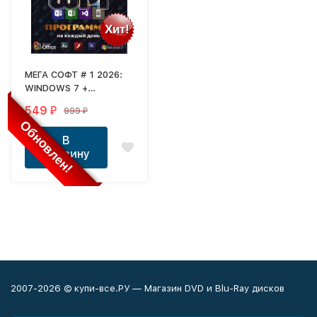
Хит!
МЕГА СОФТ # 1 2026:
WINDOWS 7 +
СИСТЕМНЫЙ WPI :
549
999
₽
₽
WINDOWS 7, X86/X64,
Обновлен!
7 РЕДАКЦИЙ,
В
ПРОГРАММЫ НА
корзину
КАЖДЫЙ ДЕНЬ
2007-2026 © купи-все.РУ — Магазин DVD и Blu-Ray дисков