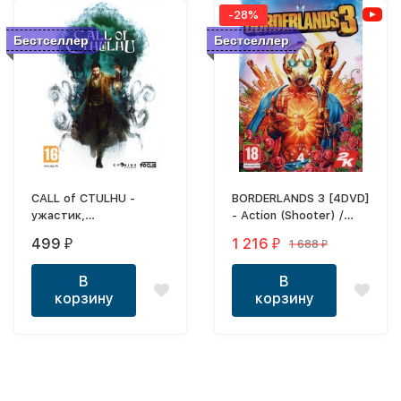
-28%
Бестселлер
Бестселлер
CALL of CTULHU -
BORDERLANDS 3 [4DVD]
ужастик,
- Action (Shooter) /
психологический
RPG / 1st Person
499
1 216
1 688
₽
₽
₽
триллер в лучших
традициях
В
В
произведений
корзину
корзину
Лафкрафта