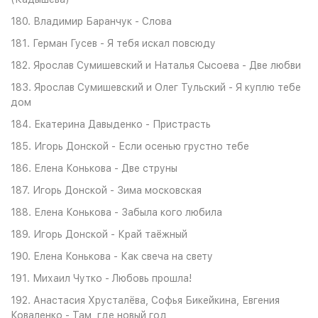
180. Владимир Баранчук - Слова
181. Герман Гусев - Я тебя искал повсюду
182. Ярослав Сумишевский и Наталья Сысоева - Две любви
183. Ярослав Сумишевский и Олег Тульский - Я куплю тебе
дом
184. Екатерина Давыденко - Пристрасть
185. Игорь Донской - Если осенью грустно тебе
186. Елена Конькова - Две струны
187. Игорь Донской - Зима московская
188. Елена Конькова - Забыла кого любила
189. Игорь Донской - Край таёжный
190. Елена Конькова - Как свеча на свету
191. Михаил Чутко - Любовь прошла!
192. Анастасия Хрусталёва, Софья Бикейкина, Евгения
Коваленко - Там, где новый год