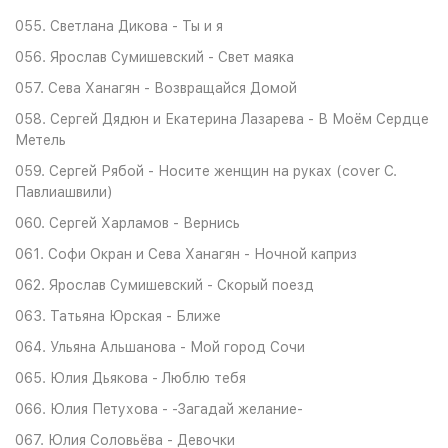
055. Светлана Дикова - Ты и я
056. Ярослав Сумишевский - Свет маяка
057. Сева Ханагян - Возвращайся Домой
058. Сергей Дядюн и Екатерина Лазарева - В Моём Сердце
Метель
059. Сергей Рябой - Носите женщин на руках (cover С.
Павлиашвили)
060. Сергей Харламов - Вернись
061. Софи Окран и Сева Ханагян - Ночной каприз
062. Ярослав Сумишевский - Скорый поезд
063. Татьяна Юрская - Ближе
064. Ульяна Альшанова - Мой город Сочи
065. Юлия Дьякова - Люблю тебя
066. Юлия Петухова - -Загадай желание-
067. Юлия Соловьёва - Девочки