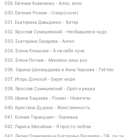
029. Евгения Коваленко - Алло, алло
030. Евгения Резник - Creep(cover)
031. Екатерина Давыденко - Ветер
032. Ярослав Сумишевский - Несбывшееся чудо
033. Екатерина Лазарева - Ангел
034. Елена Конькова - А на небе луна
035. Елена Лотник - Миллион алых роз
036. Зарина Шихвердиева и Анна Чернова - Tell him
037. Игорь Донской - Берег моря
038. Ярослав Сумишевский - Орёл и решка
039. Ирина Кашаева - Роман - Неангелы
040. Кристина Дудина - Женственность
041. Ксения Таранушич - Зоренька
042. Лариса Михайлик - Я просто люблю
043. Лилия Олимпиева и Екатерина Лазарева - Ой, да ты