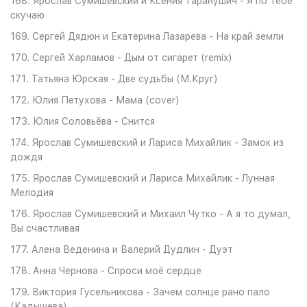
168. Ярослав Сумишевский и Ксения Таранушич - Я по тебе
скучаю
169. Сергей Дядюн и Екатерина Лазарева - На край земли
170. Сергей Харламов - Дым от сигарет (remix)
171. Татьяна Юрская - Две судьбы (М.Круг)
172. Юлия Петухова - Мама (cover)
173. Юлия Соловьёва - Снится
174. Ярослав Сумишевский и Лариса Михайлик - Замок из
дождя
175. Ярослав Сумишевский и Лариса Михайлик - Лунная
Мелодия
176. Ярослав Сумишевский и Михаил Чутко - А я то думал,
Вы счастливая
177. Алена Веденина и Валерий Дудлин - Дуэт
178. Анна Чернова - Спроси моё сердце
179. Виктория Гусельникова - Зачем солнце рано пало
(Кадышева)