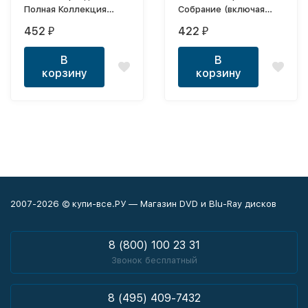
Полная Коллекция
Собрание (включая
(вкл.альбомы "Я брошу
Неизданное и "Скажи,
452
422
₽
₽
мир к твоим ногам" и
откуда ты взялась:
"Мрак и холод - NEW")
Новое звучание")
В
В
корзину
корзину
2007-2026 © купи-все.РУ — Магазин DVD и Blu-Ray дисков
8 (800) 100 23 31
Звонок бесплатный
8 (495) 409-7432