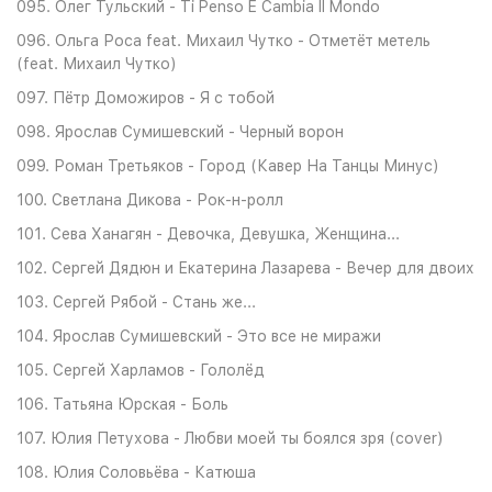
095. Олег Тульский - Ti Penso E Cambia ll Mondo
096. Ольга Роса feat. Михаил Чутко - Отметёт метель
(feat. Михаил Чутко)
097. Пётр Доможиров - Я с тобой
098. Ярослав Сумишевский - Черный ворон
099. Роман Третьяков - Город (Кавер На Танцы Минус)
100. Светлана Дикова - Рок-н-ролл
101. Сева Ханагян - Девочка, Девушка, Женщина...
102. Сергей Дядюн и Екатерина Лазарева - Вечер для двоих
103. Сергей Рябой - Стань же...
104. Ярослав Сумишевский - Это все не миражи
105. Сергей Харламов - Гололёд
106. Татьяна Юрская - Боль
107. Юлия Петухова - Любви моей ты боялся зря (cover)
108. Юлия Соловьёва - Катюша