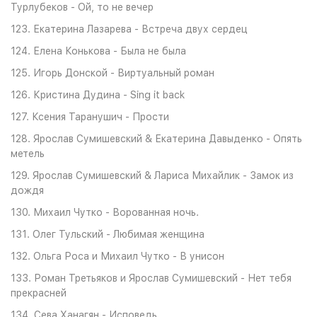
Турлубеков - Ой, то не вечер
123. Екатерина Лазарева - Встреча двух сердец
124. Елена Конькова - Была не была
125. Игорь Донской - Виртуальный роман
126. Кристина Дудина - Sing it back
127. Ксения Таранушич - Прости
128. Ярослав Сумишевский & Екатерина Давыденко - Опять
метель
129. Ярослав Сумишевский & Лариса Михайлик - Замок из
дождя
130. Михаил Чутко - Ворованная ночь.
131. Олег Тульский - Любимая женщина
132. Ольга Роса и Михаил Чутко - В унисон
133. Роман Третьяков и Ярослав Сумишевский - Нет тебя
прекрасней
134. Сева Ханагян - Исповедь