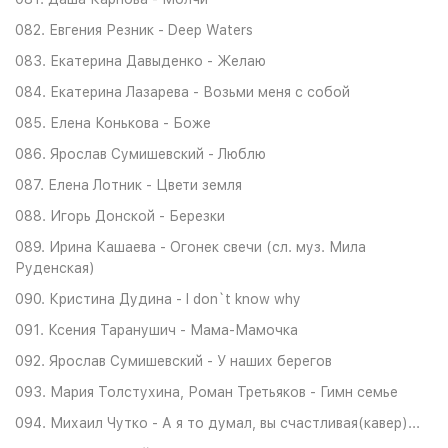
082. Евгения Резник - Deep Waters
083. Екатерина Давыденко - Желаю
084. Екатерина Лазарева - Возьми меня с собой
085. Елена Конькова - Боже
086. Ярослав Сумишевский - Люблю
087. Елена Лотник - Цвети земля
088. Игорь Донской - Березки
089. Ирина Кашаева - Огонек свечи (сл. муз. Мила
Руденская)
090. Кристина Дудина - I don`t know why
091. Ксения Таранушич - Мама-Мамочка
092. Ярослав Сумишевский - У наших берегов
093. Мария Толстухина, Роман Третьяков - Гимн семье
094. Михаил Чутко - А я то думал, вы счастливая(кавер)...