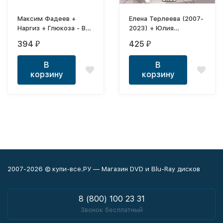
Максим Фадеев +
Елена Терлеева (2007-
Наргиз + Глюкоза - Все
2023) + Юлия
Хиты
Михальчик (2005-
394
425
₽
₽
2020) - Полная
дискография (Фабрика
В
В
Звёзд)
корзину
корзину
2007-2026 © купи-все.РУ — Магазин DVD и Blu-Ray дисков
8 (800) 100 23 31
Звонок бесплатный