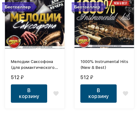
Бестселлер
Бестселлер
Мелодии Саксофона
1000% Instrumental Hits
(для романтического
(New & Best)
вечера)
512
512
₽
₽
В
В
корзину
корзину