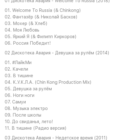
01 Дискотека Авария - Welcome To Russia (2018)
01. Welcome To Russia (& Chinkong)
02. Фантазёр (& Николай Басков)
03. Мохер (& Хлеб)
04. Моя Любовь
05. Яркий Я (& Филипп Киркоров)
06. Россия Победит!
02 Дискотека Авария - Девушка за рулём (2014)
01. #ЛайкМи
02. Качели
03. В тишине
04. К.У.К.Л.А. (Chin Kong Production Mix)
05. Девушка за рулём
06. Ноги ноги
07. Самуи
08. Музыка электро
09. После школы
10. До свиданья, лето!
11. В тишине (Радио версия)
03 Дискотека Авария - Недетское время (2011)