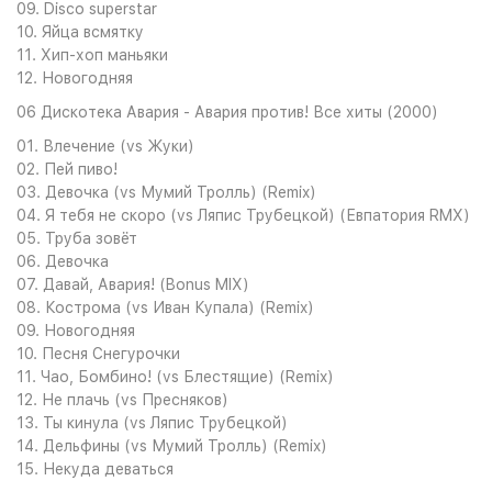
09. Disco superstar
10. Яйца всмятку
11. Хип-хоп маньяки
12. Новогодняя
06 Дискотека Авария - Авария против! Все хиты (2000)
01. Влечение (vs Жуки)
02. Пей пиво!
03. Девочка (vs Мумий Тролль) (Remix)
04. Я тебя не скоро (vs Ляпис Трубецкой) (Евпатория RMX)
05. Труба зовёт
06. Девочка
07. Давай, Авария! (Bonus MIX)
08. Кострома (vs Иван Купала) (Remix)
09. Новогодняя
10. Песня Снегурочки
11. Чао, Бомбино! (vs Блестящие) (Remix)
12. Не плачь (vs Пресняков)
13. Ты кинула (vs Ляпис Трубецкой)
14. Дельфины (vs Мумий Тролль) (Remix)
15. Некуда деваться