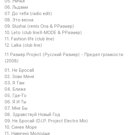
05. Ничья
06. Льдами
07. До тебя (radio edit)
08. Это весна
09. Slushai (remix Ona & РРазмер)
10. Leto (club lineX-MODE & РРазмер)
11. Fashion life (club line)
12. Laika (club line)
11 Размер Project (Русский Размер) - Предел громкости
(2008)
01. Не Бросай
02. Зови Меня
03. Я Там
04. Ближе
05. Где-То
06. Я И Ты
07. Мне Бы
08. Здравствуй Новый Год
09. Не Бросай (D.I.P. Project Electro Mix)
10. Синее Море
11. Навечно Молодые