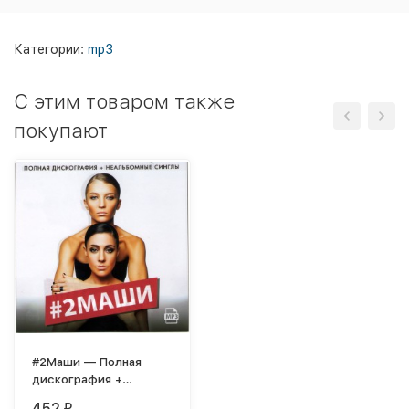
Категории:
mp3
C этим товаром также
покупают
#2Маши — Полная
дискография +
неальбомные синглы
452
₽