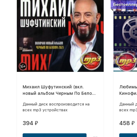
Бестселле
Михаил Шуфутинский (вкл.
Любимы
новый альбом Черным По Белому
Кинофи
2023)
Данный диск воспроизводится на
Данный 
всех mp3 устройствах
всех mp
394
458
₽
₽