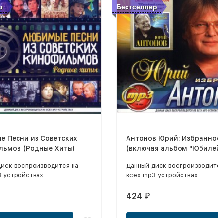
р
Бестселлер
е Песни из Советских
Антонов Юрий: Избранно
льмов (Родные Хиты)
(включая альбом "Юбиле
концерт - 50 лет на сцене
диск воспроизводится на
Данный диск воспроизводит
3 устройствах
всех mp3 устройствах
424
₽