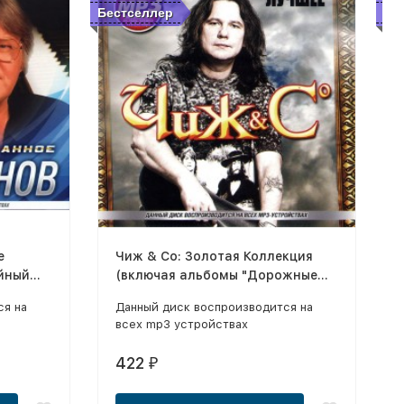
Бестселлер
Бе
е
Чиж & Co: Золотая Коллекция
йный
(включая альбомы "Дорожные
")
песни" и "Лирика и романсы")
ся на
Данный диск воспроизводится на
всех mp3 устройствах
422
₽